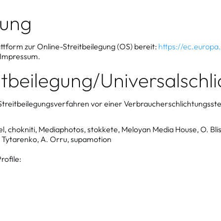
tung
ttform zur Online-Streitbeilegung (OS) bereit:
https://ec.europa
m Impressum.
t­beilegung/Universal­schli
n Streitbeilegungsverfahren vor einer Verbraucherschlichtungsste
gel, chokniti, Mediaphotos, stokkete, Meloyan Media House, O. Bl
I. Tytarenko, A. Orru, supamotion
rofile: