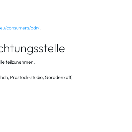
.eu/consumers/odr/
.
chtungs­stelle
lle teilzunehmen.
ishch, Prostock-studio, Gorodenkoff,